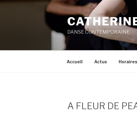
Aller
au
CATHERIN
contenu
principal
DANSE CONTEMPORAINE
Accueil
Actus
Horaires
A FLEUR DE PE