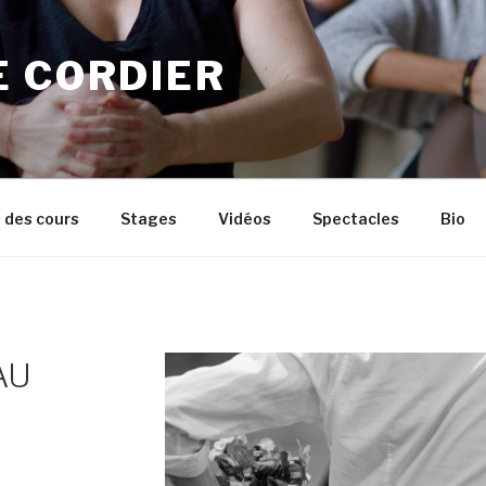
E CORDIER
 des cours
Stages
Vidéos
Spectacles
Bio
AU