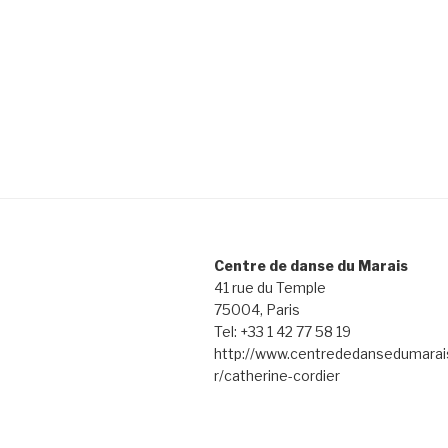
Centre de danse du Marais
41 rue du Temple
75004, Paris
Tel: +33 1 42 77 58 19
http://www.centrededansedumarais
r/catherine-cordier