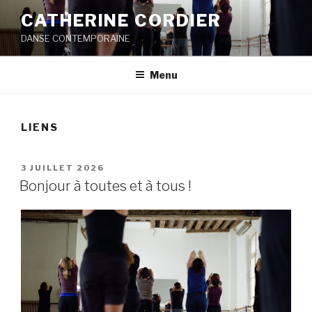
Aller
CATHERINE CORDIER
au
DANSE CONTEMPORAINE
contenu
principal
Menu
LIENS
PUBLIÉ
3 JUILLET 2026
LE
Bonjour à toutes et à tous !