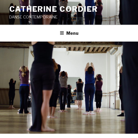
Aller
CATHERINE CORDIER
au
DANSE CONTEMPORAINE
contenu
principal
Menu