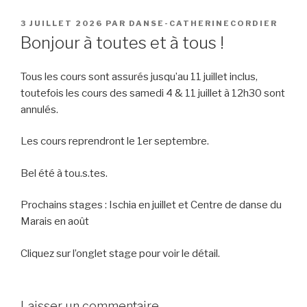
PUBLIÉ
3 JUILLET 2026
PAR
DANSE-CATHERINECORDIER
LE
Bonjour à toutes et à tous !
Tous les cours sont assurés jusqu’au 11 juillet inclus,
toutefois les cours des samedi 4 & 11 juillet à 12h30 sont
annulés.
Les cours reprendront le 1er septembre.
Bel été à tou.s.tes.
Prochains stages : Ischia en juillet et Centre de danse du
Marais en août
Cliquez sur l’onglet stage pour voir le détail.
Laisser un commentaire