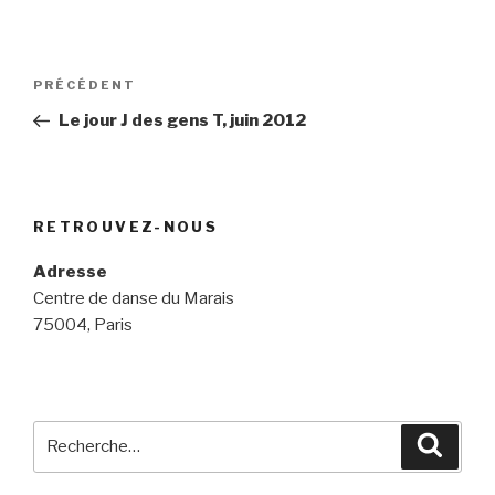
Navigation
Article
PRÉCÉDENT
de
précédent
Le jour J des gens T, juin 2012
l’article
RETROUVEZ-NOUS
Adresse
Centre de danse du Marais
75004, Paris
Recherche
Reche
pour
: