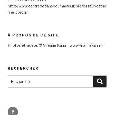
Tel: +33 1 42 77 58 19
http://www.centrededansedumarais.fr/professeur/cathe
rine-cordier
À PROPOS DE CE SITE
Photos et vidéos © Virginie Kahn – www.virginiekahn.fr
RECHERCHER
Recherche
Reche
pour
:
Facebook