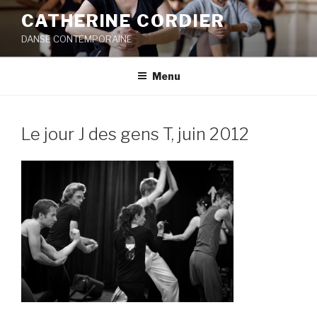
Aller
CATHERINE CORDIER
au
DANSE CONTEMPORAINE
contenu
principal
Menu
Le jour J des gens T, juin 2012