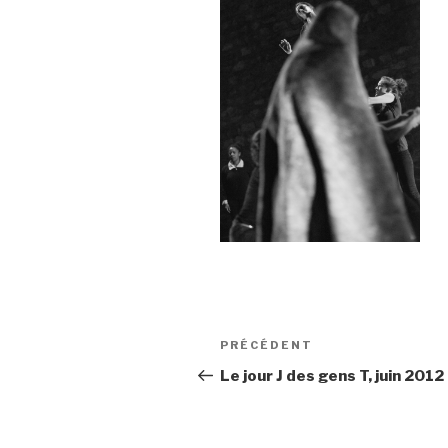
Navigation
Article
PRÉCÉDENT
de
précédent
Le jour J des gens T, juin 2012
l’article