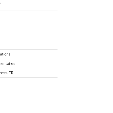
S
cations
mentaires
Press-FR