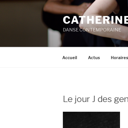
Aller
au
CATHERIN
contenu
principal
DANSE CONTEMPORAINE
Accueil
Actus
Horaires
Le jour J des gen